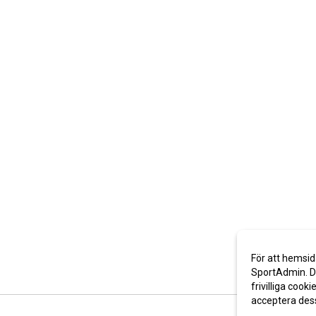
För att hemsid
SportAdmin. De
frivilliga cooki
acceptera des