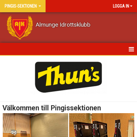
PINGIS-SEKTIONEN
LOGGA IN
Almunge Idrottsklubb
HEM
NYHETER
KALENDER
TRUPPEN
Välkommen till Pingissektionen
BILDGALLERI
DOKUMENT