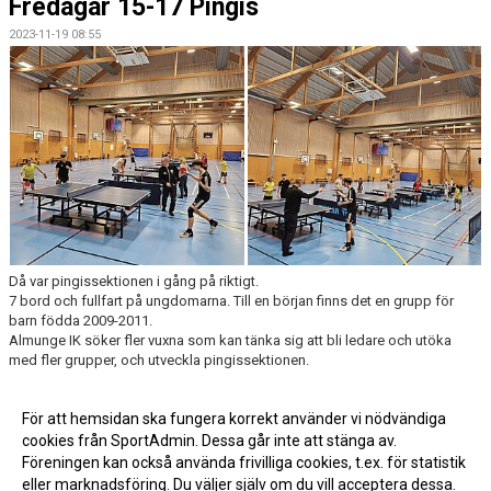
Fredagar 15-17 Pingis
2023-11-19 08:55
Då var pingissektionen i gång på riktigt.
7 bord och fullfart på ungdomarna. Till en början finns det en grupp för
barn födda 2009-2011.
Almunge IK söker fler vuxna som kan tänka sig att bli ledare och utöka
med fler grupper, och utveckla pingissektionen.
Maila ditt intresse till valkommen@almungeik.se
För att hemsidan ska fungera korrekt använder vi nödvändiga
cookies från SportAdmin. Dessa går inte att stänga av.
Föreningen kan också använda frivilliga cookies, t.ex. för statistik
eller marknadsföring. Du väljer själv om du vill acceptera dessa.