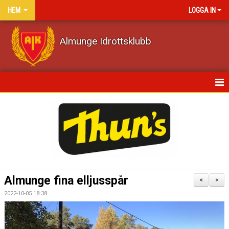
HEM
LOGGA IN
Almunge Idrottsklubb
HEM
NYHETER
KALENDER
VÅRA LAG/TRÄNARE
Almunge fina elljusspår
<
>
MATCHER
2022-10-05 18:38
DOKUMENT