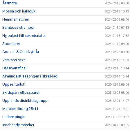
Årsmöte
2024-02-19 08:00
Mössa och halsduk
2024-02-12 10:13
Hemmamatcher
2024-02-03 09:00
Bambusa strumpor
2024-01-30 07:33
Ny pulpet tiill sekreteriatet
2024-01-13 17:32
Sponsorer
2024-01-12 08:00
God Jul & Gott Nytt År
2023-12-23 09:36
Veckans sexa
2023-12-19 11:33
DM Kvartsfinal!
2023-12-18 13:14
Almunge IK säsongens skräll-lag
2023-12-14 15:24
Uppesittarlott
2023-12-12 09:04
Skidspår i elljusspåret
2023-12-03 08:00
Upplands distriktslagtrupp
2023-12-01 14:07
Matcher lördag 25/11
2023-11-23 19:21
Ledare pingis
2023-11-06 13:57
Innebandy matcher
2023-10-20 09:55