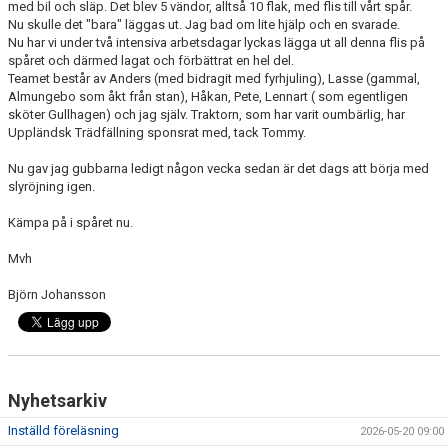
med bil och släp. Det blev 5 vändor, alltså 10 flak, med flis till vårt spår.
Nu skulle det "bara" läggas ut. Jag bad om lite hjälp och en svarade.
Nu har vi under två intensiva arbetsdagar lyckas lägga ut all denna flis på
spåret och därmed lagat och förbättrat en hel del.
Teamet består av Anders (med bidragit med fyrhjuling), Lasse (gammal,
Almungebo som åkt från stan), Håkan, Pete, Lennart ( som egentligen
sköter Gullhagen) och jag själv. Traktorn, som har varit oumbärlig, har
Uppländsk Trädfällning sponsrat med, tack Tommy.
Nu gav jag gubbarna ledigt någon vecka sedan är det dags att börja med
slyröjning igen.
Kämpa på i spåret nu.
Mvh
Björn Johansson
Nyhetsarkiv
Inställd föreläsning
2026-05-20 09:00