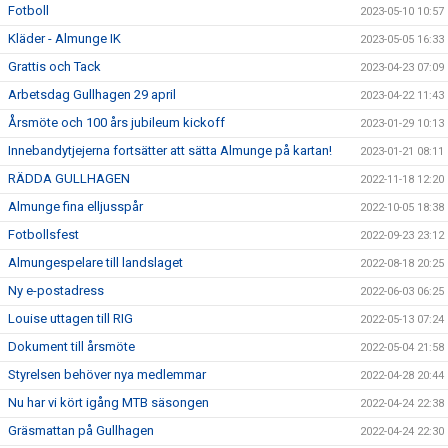
Fotboll
2023-05-10 10:57
Kläder - Almunge IK
2023-05-05 16:33
Grattis och Tack
2023-04-23 07:09
Arbetsdag Gullhagen 29 april
2023-04-22 11:43
Årsmöte och 100 års jubileum kickoff
2023-01-29 10:13
Innebandytjejerna fortsätter att sätta Almunge på kartan!
2023-01-21 08:11
RÄDDA GULLHAGEN
2022-11-18 12:20
Almunge fina elljusspår
2022-10-05 18:38
Fotbollsfest
2022-09-23 23:12
Almungespelare till landslaget
2022-08-18 20:25
Ny e-postadress
2022-06-03 06:25
Louise uttagen till RIG
2022-05-13 07:24
Dokument till årsmöte
2022-05-04 21:58
Styrelsen behöver nya medlemmar
2022-04-28 20:44
Nu har vi kört igång MTB säsongen
2022-04-24 22:38
Gräsmattan på Gullhagen
2022-04-24 22:30