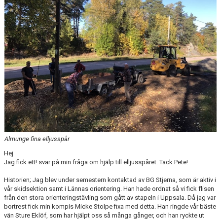
KONTAKT
OM KLUBBEN
STARTA ETT LAG
Almunge fina elljusspår
Hej
Jag fick ett! svar på min fråga om hjälp till elljusspåret. Tack Pete!
Historien; Jag blev under semestern kontaktad av BG Stjerna, som är aktiv i
vår skidsektion samt i Lännas orientering. Han hade ordnat så vi fick flisen
från den stora orienteringstävling som gått av stapeln i Uppsala. Då jag var
bortrest fick min kompis Micke Stolpe fixa med detta. Han ringde vår bäste
vän Sture Eklöf, som har hjälpt oss så många gånger, och han ryckte ut