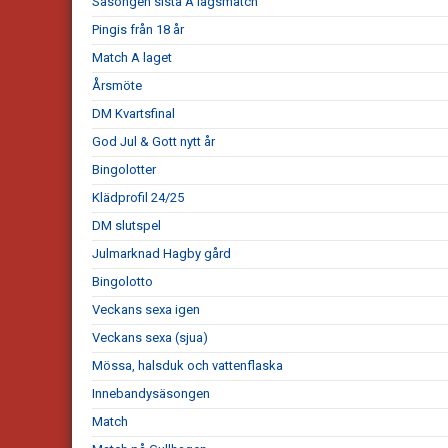
Säsongen sista A lagsmatch
Pingis från 18 år
Match A laget
Årsmöte
DM Kvartsfinal
God Jul & Gott nytt år
Bingolotter
Klädprofil 24/25
DM slutspel
Julmarknad Hagby gård
Bingolotto
Veckans sexa igen
Veckans sexa (sjua)
Mössa, halsduk och vattenflaska
Innebandysäsongen
Match