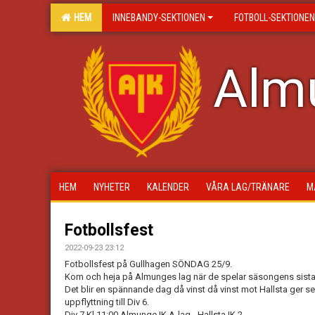
HEM
INNEBANDY-SEKTIONEN
FOTBOLL-SEKTIONEN
Almu
HEM
NYHETER
KALENDER
VÅRA LAG/TRÄNARE
M
Fotbollsfest
2022-09-23 23:12
Fotbollsfest på Gullhagen SÖNDAG 25/9.
Kom och heja på Almunges lag när de spelar säsongens sista
Det blir en spännande dag då vinst då vinst mot Hallsta ger s
uppflyttning till Div 6.
Div 7 Kl 11:00 Almunge IK A-lag - Hallsta IK 2.