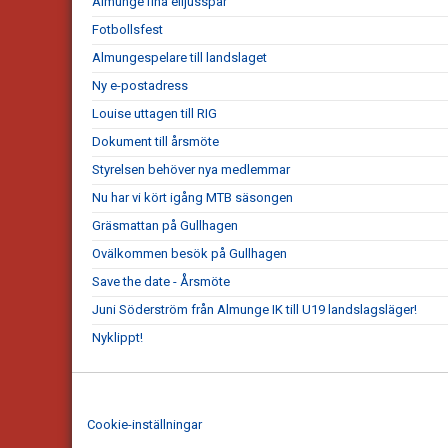
Almunge fina elljusspår
Fotbollsfest
Almungespelare till landslaget
Ny e-postadress
Louise uttagen till RIG
Dokument till årsmöte
Styrelsen behöver nya medlemmar
Nu har vi kört igång MTB säsongen
Gräsmattan på Gullhagen
Ovälkommen besök på Gullhagen
Save the date - Årsmöte
Juni Söderström från Almunge IK till U19 landslagsläger!
Nyklippt!
Cookie-inställningar