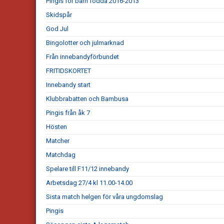
Pingis för barn födda 2016-2013
Skidspår
God Jul
Bingolotter och julmarknad
Från innebandyförbundet
FRITIDSKORTET
Innebandy start
Klubbrabatten och Bambusa
Pingis från åk 7
Hösten
Matcher
Matchdag
Spelare till F11/12 innebandy
Arbetsdag 27/4 kl 11.00-14.00
Sista match helgen för våra ungdomslag
Pingis