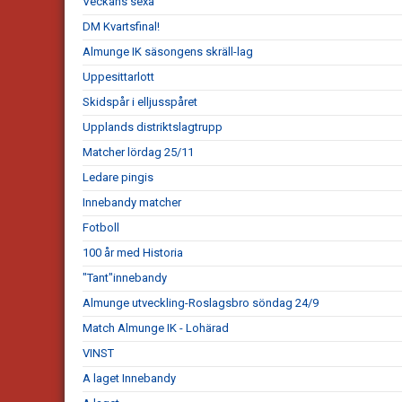
Veckans sexa
DM Kvartsfinal!
Almunge IK säsongens skräll-lag
Uppesittarlott
Skidspår i elljusspåret
Upplands distriktslagtrupp
Matcher lördag 25/11
Ledare pingis
Innebandy matcher
Fotboll
100 år med Historia
"Tant"innebandy
Almunge utveckling-Roslagsbro söndag 24/9
Match Almunge IK - Lohärad
VINST
A laget Innebandy