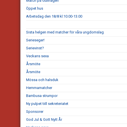
Match på Gullhagen
Öppet hus
Arbetsdag den 18/8 kl:10.00-13.00
Sista helgen med matcher för våra ungdomslag
Serieseger!
Serievinst?
Veckans sexa
Årsmöte
Årsmöte
Mössa och halsduk
Hemmamatcher
Bambusa strumpor
Ny pulpet tiill sekreteriatet
Sponsorer
God Jul & Gott Nytt År