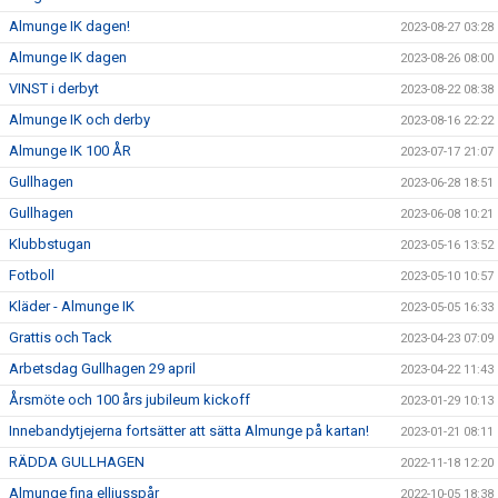
Almunge IK dagen!
2023-08-27 03:28
Almunge IK dagen
2023-08-26 08:00
VINST i derbyt
2023-08-22 08:38
Almunge IK och derby
2023-08-16 22:22
Almunge IK 100 ÅR
2023-07-17 21:07
Gullhagen
2023-06-28 18:51
Gullhagen
2023-06-08 10:21
Klubbstugan
2023-05-16 13:52
Fotboll
2023-05-10 10:57
Kläder - Almunge IK
2023-05-05 16:33
Grattis och Tack
2023-04-23 07:09
Arbetsdag Gullhagen 29 april
2023-04-22 11:43
Årsmöte och 100 års jubileum kickoff
2023-01-29 10:13
Innebandytjejerna fortsätter att sätta Almunge på kartan!
2023-01-21 08:11
RÄDDA GULLHAGEN
2022-11-18 12:20
Almunge fina elljusspår
2022-10-05 18:38