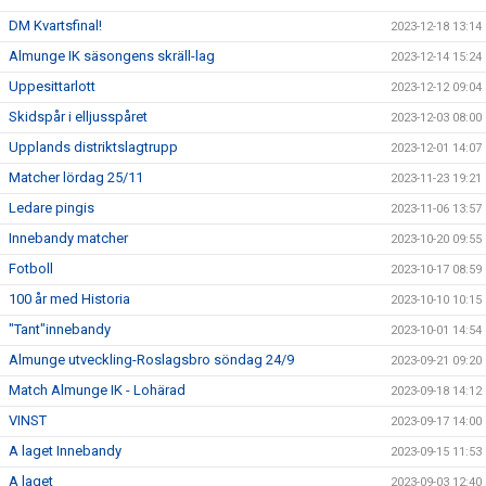
DM Kvartsfinal!
2023-12-18 13:14
Almunge IK säsongens skräll-lag
2023-12-14 15:24
Uppesittarlott
2023-12-12 09:04
Skidspår i elljusspåret
2023-12-03 08:00
Upplands distriktslagtrupp
2023-12-01 14:07
Matcher lördag 25/11
2023-11-23 19:21
Ledare pingis
2023-11-06 13:57
Innebandy matcher
2023-10-20 09:55
Fotboll
2023-10-17 08:59
100 år med Historia
2023-10-10 10:15
"Tant"innebandy
2023-10-01 14:54
Almunge utveckling-Roslagsbro söndag 24/9
2023-09-21 09:20
Match Almunge IK - Lohärad
2023-09-18 14:12
VINST
2023-09-17 14:00
A laget Innebandy
2023-09-15 11:53
A laget
2023-09-03 12:40