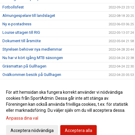
Fotbollsfest
2022-09-23 23:12
Almungespelare till landslaget
2022-08-18 20:25
Ny e-postadress
2022-06-03 06:25
Louise uttagen till RIG
2022-05-13 07:24
Dokument till årsmöte
2022-05-04 21:58
Styrelsen behöver nya medlemmar
2022-04-28 20:44
Nu har vi kört igång MTB säsongen
2022-04-24 22:38
Gräsmattan på Gullhagen
2022-04-24 22:30
Ovälkommen besök på Gullhagen
2022-04-20 05:53
Save the date - Årsmöte
2022-03-15 06:54
Juni Söderström från Almunge IK till U19 landslagsläger!
För att hemsidan ska fungera korrekt använder vi nödvändiga
2021-06-15 09:32
cookies från SportAdmin. Dessa går inte att stänga av.
Nyklippt!
2021-06-14 09:34
Föreningen kan också använda frivilliga cookies, t.ex. för statistik
eller marknadsföring. Du väljer själv om du vill acceptera dessa.
Anpassa dina val
Cookie-inställningar
Gå till Webbversion
Acceptera nödvändiga
Acceptera alla