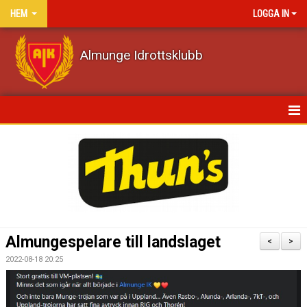
HEM
LOGGA IN
Almunge Idrottsklubb
HEM
NYHETER
KALENDER
VÅRA LAG/TRÄNARE
Almungespelare till landslaget
<
>
MATCHER
2022-08-18 20:25
DOKUMENT