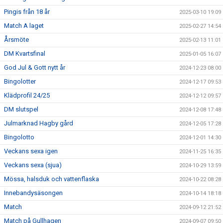
Pingis från 18 år
2025-03-10 19:09
Match A laget
2025-02-27 14:54
Årsmöte
2025-02-13 11:01
DM Kvartsfinal
2025-01-05 16:07
God Jul & Gott nytt år
2024-12-23 08:00
Bingolotter
2024-12-17 09:53
Klädprofil 24/25
2024-12-12 09:57
DM slutspel
2024-12-08 17:48
Julmarknad Hagby gård
2024-12-05 17:28
Bingolotto
2024-12-01 14:30
Veckans sexa igen
2024-11-25 16:35
Veckans sexa (sjua)
2024-10-29 13:59
Mössa, halsduk och vattenflaska
2024-10-22 08:28
Innebandysäsongen
2024-10-14 18:18
Match
2024-09-12 21:52
Match på Gullhagen
2024-09-07 09:50