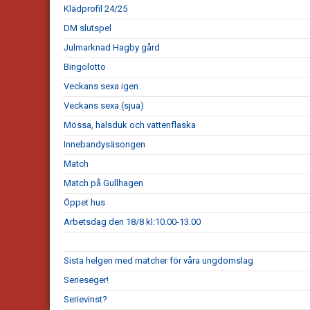
Klädprofil 24/25
DM slutspel
Julmarknad Hagby gård
Bingolotto
Veckans sexa igen
Veckans sexa (sjua)
Mössa, halsduk och vattenflaska
Innebandysäsongen
Match
Match på Gullhagen
Öppet hus
Arbetsdag den 18/8 kl:10.00-13.00
Sista helgen med matcher för våra ungdomslag
Serieseger!
Serievinst?