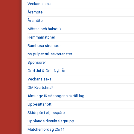
Veckans sexa
Årsmöte
Årsmöte
Mössa och halsduk
Hemmamatcher
Bambusa strumpor
Ny pulpet tiill sekreteriatet
Sponsorer
God Jul & Gott Nytt År
Veckans sexa
DM Kvartsfinal!
Almunge IK säsongens skräll-lag
Uppesittarlott
Skidspår i elljusspåret
Upplands distriktslagtrupp
Matcher lördag 25/11