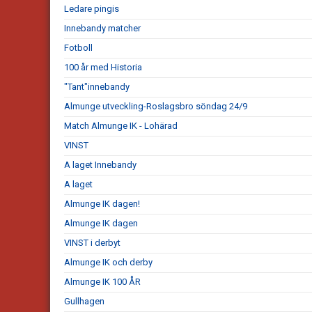
Ledare pingis
Innebandy matcher
Fotboll
100 år med Historia
"Tant"innebandy
Almunge utveckling-Roslagsbro söndag 24/9
Match Almunge IK - Lohärad
VINST
A laget Innebandy
A laget
Almunge IK dagen!
Almunge IK dagen
VINST i derbyt
Almunge IK och derby
Almunge IK 100 ÅR
Gullhagen