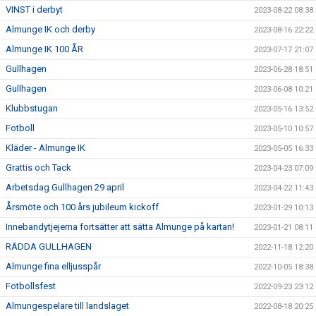
VINST i derbyt
2023-08-22 08:38
Almunge IK och derby
2023-08-16 22:22
Almunge IK 100 ÅR
2023-07-17 21:07
Gullhagen
2023-06-28 18:51
Gullhagen
2023-06-08 10:21
Klubbstugan
2023-05-16 13:52
Fotboll
2023-05-10 10:57
Kläder - Almunge IK
2023-05-05 16:33
Grattis och Tack
2023-04-23 07:09
Arbetsdag Gullhagen 29 april
2023-04-22 11:43
Årsmöte och 100 års jubileum kickoff
2023-01-29 10:13
Innebandytjejerna fortsätter att sätta Almunge på kartan!
2023-01-21 08:11
RÄDDA GULLHAGEN
2022-11-18 12:20
Almunge fina elljusspår
2022-10-05 18:38
Fotbollsfest
2022-09-23 23:12
Almungespelare till landslaget
2022-08-18 20:25