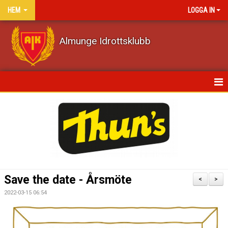
HEM
LOGGA IN
Almunge Idrottsklubb
HEM
NYHETER
KALENDER
VÅRA LAG/TRÄNARE
Save the date - Årsmöte
<
>
MATCHER
2022-03-15 06:54
DOKUMENT