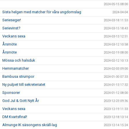
2024-05-15 08:00
Sista helgen med matcher för våra ungdomslag
2024-04-04
Serieseger!
2024-03-18 11:53
Serievinst?
2024-03-15 18:43
Veckans sexa
2024-03-13 12:51
Årsmöte
2024-03-12 10:58
Årsmöte
2024-02-19 08:00
Mössa och halsduk
2024-02-12 10:13
Hemmamatcher
2024-02-03 09:00
Bambusa strumpor
2024-01-30 07:33
Ny pulpet tiill sekreteriatet
2024-01-13 17:32
Sponsorer
2024-01-12 08:00
God Jul & Gott Nytt År
2023-12-23 09:36
Veckans sexa
2023-12-19 11:33
DM Kvartsfinal!
2023-12-18 13:14
Almunge IK säsongens skräll-lag
2023-12-14 15:24