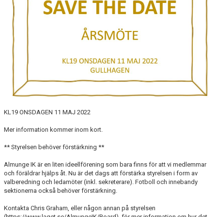
KONTAKT
OM KLUBBEN
STARTA ETT LAG
KL19 ONSDAGEN 11 MAJ 2022
Mer information kommer inom kort.
** Styrelsen behöver förstärkning **
Almunge IK är en liten ideellförening som bara finns för att vi medlemmar
och föräldrar hjälps åt. Nu är det dags att förstärka styrelsen i form av
valberedning och ledamöter (inkl. sekreterare). Fotboll och innebandy
sektionerna också behöver förstärkning.
Kontakta Chris Graham, eller någon annan på styrelsen
(https://www.laget.se/AlmungeIK/Board), för mer information om hur det