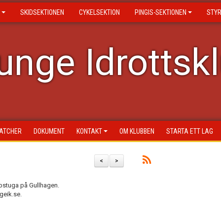
SKIDSEKTIONEN
CYKELSEKTION
PINGIS-SEKTIONEN
STY
nge Idrottsk
ATCHER
DOKUMENT
KONTAKT
OM KLUBBEN
STARTA ETT LAG
<
>
bstuga på Gullhagen.
geik.se.