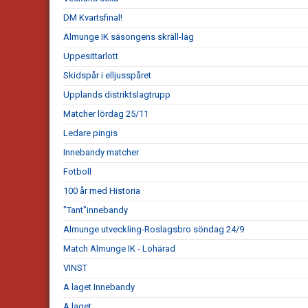
DM Kvartsfinal!
Almunge IK säsongens skräll-lag
Uppesittarlott
Skidspår i elljusspåret
Upplands distriktslagtrupp
Matcher lördag 25/11
Ledare pingis
Innebandy matcher
Fotboll
100 år med Historia
"Tant"innebandy
Almunge utveckling-Roslagsbro söndag 24/9
Match Almunge IK - Lohärad
VINST
A laget Innebandy
A laget