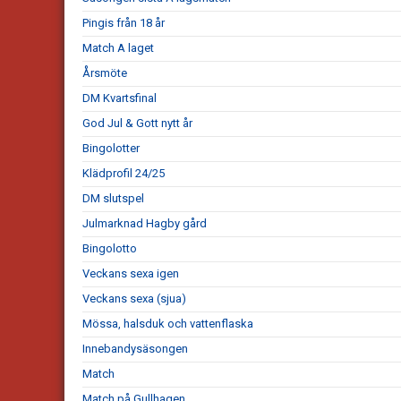
Pingis från 18 år
Match A laget
Årsmöte
DM Kvartsfinal
God Jul & Gott nytt år
Bingolotter
Klädprofil 24/25
DM slutspel
Julmarknad Hagby gård
Bingolotto
Veckans sexa igen
Veckans sexa (sjua)
Mössa, halsduk och vattenflaska
Innebandysäsongen
Match
Match på Gullhagen