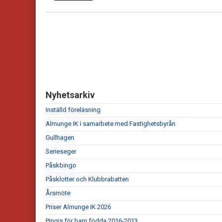
Nyhetsarkiv
Inställd föreläsning
Almunge IK i samarbete med Fastighetsbyrån
Gullhagen
Serieseger
Påskbingo
Påsklotter och Klubbrabatten
Årsmöte
Priser Almunge IK 2026
Pingis för barn födda 2016-2013