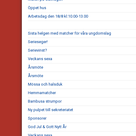
Öppet hus
Arbetsdag den 18/8 kl:10.00-13.00
Sista helgen med matcher för våra ungdomslag
Serieseger!
Serievinst?
Veckans sexa
Årsmöte
Årsmöte
Mössa och halsduk
Hemmamatcher
Bambusa strumpor
Ny pulpet tiill sekreteriatet
Sponsorer
God Jul & Gott Nytt År
Veckans sexa