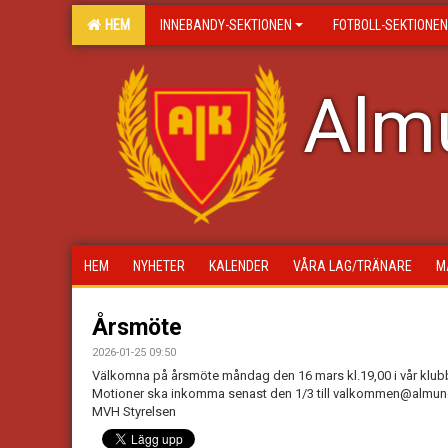
HEM
INNEBANDY-SEKTIONEN
FOTBOLL-SEKTIONEN
Almu
HEM
NYHETER
KALENDER
VÅRA LAG/TRÄNARE
M
Årsmöte
2026-01-25 09:50
Välkomna på årsmöte måndag den 16 mars kl.19,00 i vår klub
Motioner ska inkomma senast den 1/3 till valkommen@almun
MVH Styrelsen