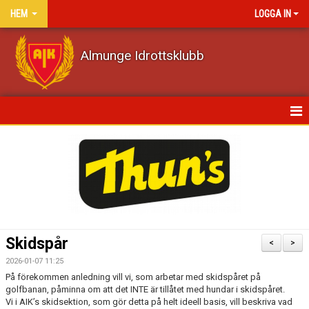
HEM
LOGGA IN
Almunge Idrottsklubb
HEM
NYHETER
KALENDER
VÅRA LAG/TRÄNARE
Skidspår
<
>
MATCHER
2026-01-07 11:25
På förekommen anledning vill vi, som arbetar med skidspåret på
DOKUMENT
golfbanan, påminna om att det INTE är tillåtet med hundar i skidspåret.
Vi i AIK’s skidsektion, som gör detta på helt ideell basis, vill beskriva vad