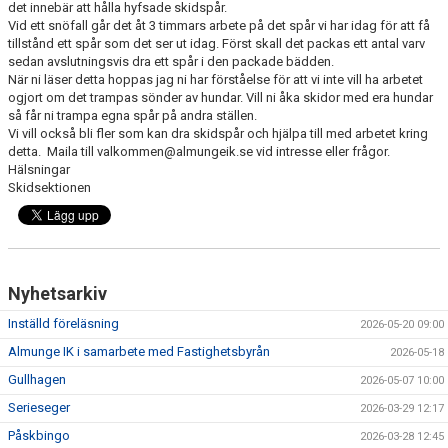
det innebär att hålla hyfsade skidspår.
KONTAKT
Vid ett snöfall går det åt 3 timmars arbete på det spår vi har idag för att få
tillstånd ett spår som det ser ut idag. Först skall det packas ett antal varv
OM KLUBBEN
sedan avslutningsvis dra ett spår i den packade bädden.
När ni läser detta hoppas jag ni har förståelse för att vi inte vill ha arbetet
ogjort om det trampas sönder av hundar. Vill ni åka skidor med era hundar
STARTA ETT LAG
så får ni trampa egna spår på andra ställen.
Vi vill också bli fler som kan dra skidspår och hjälpa till med arbetet kring
detta. Maila till valkommen@almungeik.se vid intresse eller frågor.
Hälsningar
Skidsektionen
Nyhetsarkiv
Inställd föreläsning
2026-05-20 09:00
Almunge IK i samarbete med Fastighetsbyrån
2026-05-18
Gullhagen
2026-05-07 10:00
Serieseger
2026-03-29 12:17
Påskbingo
2026-03-28 12:45