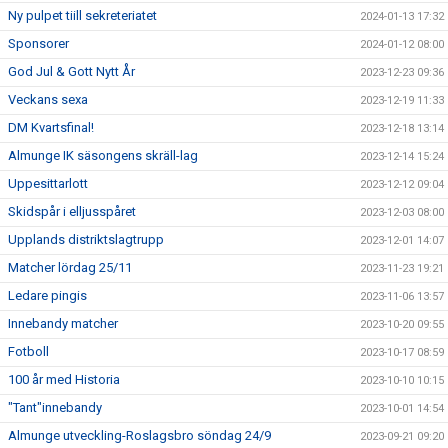
Ny pulpet tiill sekreteriatet
2024-01-13 17:32
Sponsorer
2024-01-12 08:00
God Jul & Gott Nytt År
2023-12-23 09:36
Veckans sexa
2023-12-19 11:33
DM Kvartsfinal!
2023-12-18 13:14
Almunge IK säsongens skräll-lag
2023-12-14 15:24
Uppesittarlott
2023-12-12 09:04
Skidspår i elljusspåret
2023-12-03 08:00
Upplands distriktslagtrupp
2023-12-01 14:07
Matcher lördag 25/11
2023-11-23 19:21
Ledare pingis
2023-11-06 13:57
Innebandy matcher
2023-10-20 09:55
Fotboll
2023-10-17 08:59
100 år med Historia
2023-10-10 10:15
"Tant"innebandy
2023-10-01 14:54
Almunge utveckling-Roslagsbro söndag 24/9
2023-09-21 09:20