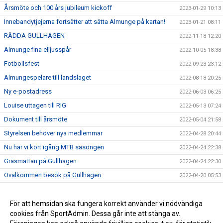
Årsmöte och 100 års jubileum kickoff
2023-01-29 10:13
Innebandytjejerna fortsätter att sätta Almunge på kartan!
2023-01-21 08:11
RÄDDA GULLHAGEN
2022-11-18 12:20
Almunge fina elljusspår
2022-10-05 18:38
Fotbollsfest
2022-09-23 23:12
Almungespelare till landslaget
2022-08-18 20:25
Ny e-postadress
2022-06-03 06:25
Louise uttagen till RIG
2022-05-13 07:24
Dokument till årsmöte
2022-05-04 21:58
Styrelsen behöver nya medlemmar
2022-04-28 20:44
Nu har vi kört igång MTB säsongen
2022-04-24 22:38
Gräsmattan på Gullhagen
2022-04-24 22:30
Ovälkommen besök på Gullhagen
2022-04-20 05:53
Save the date - Årsmöte
2022-03-15 06:54
Juni Söderström från Almunge IK till U19 landslagsläger!
För att hemsidan ska fungera korrekt använder vi nödvändiga
2021-06-15 09:32
cookies från SportAdmin. Dessa går inte att stänga av.
Nyklippt!
2021-06-14 09:34