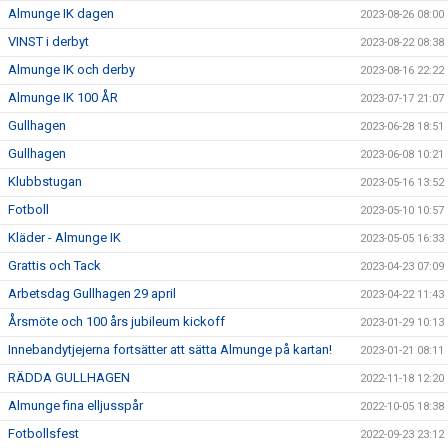
Almunge IK dagen
2023-08-26 08:00
VINST i derbyt
2023-08-22 08:38
Almunge IK och derby
2023-08-16 22:22
Almunge IK 100 ÅR
2023-07-17 21:07
Gullhagen
2023-06-28 18:51
Gullhagen
2023-06-08 10:21
Klubbstugan
2023-05-16 13:52
Fotboll
2023-05-10 10:57
Kläder - Almunge IK
2023-05-05 16:33
Grattis och Tack
2023-04-23 07:09
Arbetsdag Gullhagen 29 april
2023-04-22 11:43
Årsmöte och 100 års jubileum kickoff
2023-01-29 10:13
Innebandytjejerna fortsätter att sätta Almunge på kartan!
2023-01-21 08:11
RÄDDA GULLHAGEN
2022-11-18 12:20
Almunge fina elljusspår
2022-10-05 18:38
Fotbollsfest
2022-09-23 23:12