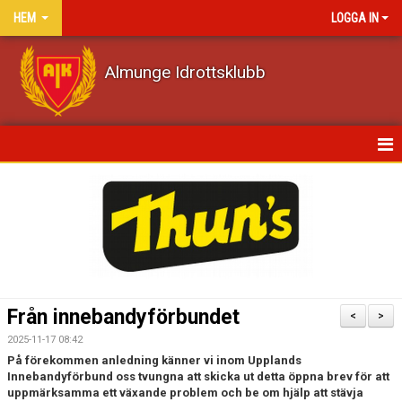
HEM
LOGGA IN
Almunge Idrottsklubb
HEM
NYHETER
KALENDER
VÅRA LAG/TRÄNARE
Från innebandyförbundet
<
>
MATCHER
2025-11-17 08:42
På förekommen anledning känner vi inom Upplands
DOKUMENT
Innebandyförbund oss tvungna att skicka ut detta öppna brev för att
uppmärksamma ett växande problem och be om hjälp att stävja