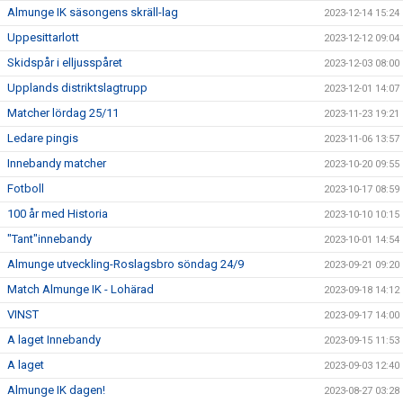
Almunge IK säsongens skräll-lag
2023-12-14 15:24
Uppesittarlott
2023-12-12 09:04
Skidspår i elljusspåret
2023-12-03 08:00
Upplands distriktslagtrupp
2023-12-01 14:07
Matcher lördag 25/11
2023-11-23 19:21
Ledare pingis
2023-11-06 13:57
Innebandy matcher
2023-10-20 09:55
Fotboll
2023-10-17 08:59
100 år med Historia
2023-10-10 10:15
"Tant"innebandy
2023-10-01 14:54
Almunge utveckling-Roslagsbro söndag 24/9
2023-09-21 09:20
Match Almunge IK - Lohärad
2023-09-18 14:12
VINST
2023-09-17 14:00
A laget Innebandy
2023-09-15 11:53
A laget
2023-09-03 12:40
Almunge IK dagen!
2023-08-27 03:28