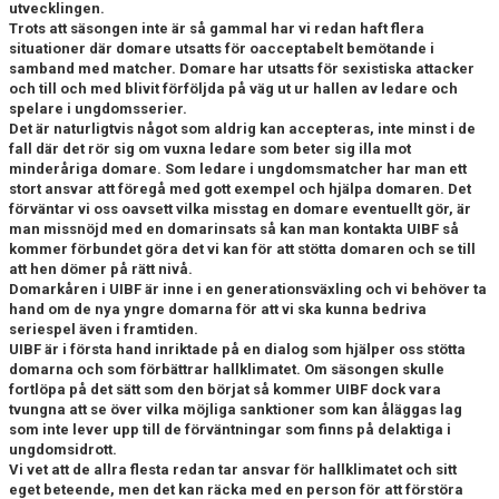
utvecklingen.
KONTAKT
Trots att säsongen inte är så gammal har vi redan haft flera
situationer där domare utsatts för oacceptabelt bemötande i
OM KLUBBEN
samband med matcher. Domare har utsatts för sexistiska attacker
och till och med blivit förföljda på väg ut ur hallen av ledare och
spelare i ungdomsserier.
STARTA ETT LAG
Det är naturligtvis något som aldrig kan accepteras, inte minst i de
fall där det rör sig om vuxna ledare som beter sig illa mot
minderåriga domare. Som ledare i ungdomsmatcher har man ett
stort ansvar att föregå med gott exempel och hjälpa domaren. Det
förväntar vi oss oavsett vilka misstag en domare eventuellt gör, är
man missnöjd med en domarinsats så kan man kontakta UIBF så
kommer förbundet göra det vi kan för att stötta domaren och se till
att hen dömer på rätt nivå.
Domarkåren i UIBF är inne i en generationsväxling och vi behöver ta
hand om de nya yngre domarna för att vi ska kunna bedriva
seriespel även i framtiden.
UIBF är i första hand inriktade på en dialog som hjälper oss stötta
domarna och som förbättrar hallklimatet. Om säsongen skulle
fortlöpa på det sätt som den börjat så kommer UIBF dock vara
tvungna att se över vilka möjliga sanktioner som kan åläggas lag
som inte lever upp till de förväntningar som finns på delaktiga i
ungdomsidrott.
Vi vet att de allra flesta redan tar ansvar för hallklimatet och sitt
eget beteende, men det kan räcka med en person för att förstöra