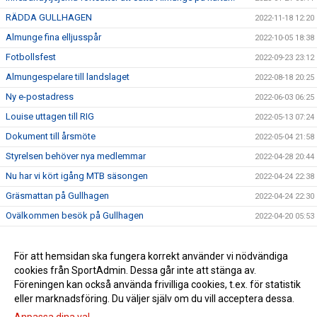
RÄDDA GULLHAGEN
2022-11-18 12:20
Almunge fina elljusspår
2022-10-05 18:38
Fotbollsfest
2022-09-23 23:12
Almungespelare till landslaget
2022-08-18 20:25
Ny e-postadress
2022-06-03 06:25
Louise uttagen till RIG
2022-05-13 07:24
Dokument till årsmöte
2022-05-04 21:58
Styrelsen behöver nya medlemmar
2022-04-28 20:44
Nu har vi kört igång MTB säsongen
2022-04-24 22:38
Gräsmattan på Gullhagen
2022-04-24 22:30
Ovälkommen besök på Gullhagen
2022-04-20 05:53
Save the date - Årsmöte
2022-03-15 06:54
Juni Söderström från Almunge IK till U19 landslagsläger!
För att hemsidan ska fungera korrekt använder vi nödvändiga
2021-06-15 09:32
cookies från SportAdmin. Dessa går inte att stänga av.
Nyklippt!
2021-06-14 09:34
Föreningen kan också använda frivilliga cookies, t.ex. för statistik
eller marknadsföring. Du väljer själv om du vill acceptera dessa.