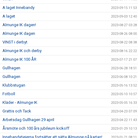
A laget Innebandy
2023-09-15 11:53
A laget
2023-09-03 12:40
Almunge IK dagen!
2023-08-27 03:28
Almunge IK dagen
2023-08-26 08:00
VINST i derbyt
2023-08-22 08:38
Almunge IK och derby
2023-08-16 22:22
Almunge IK 100 ÅR
2023-07-17 21:07
Gullhagen
2023-06-28 18:51
Gullhagen
2023-06-08 10:21
Klubbstugan
2023-05-16 13:52
Fotboll
2023-05-10 10:57
Kläder - Almunge IK
2023-05-05 16:33
Grattis och Tack
2023-04-23 07:09
Arbetsdag Gullhagen 29 april
2023-04-22 11:43
Årsmöte och 100 års jubileum kickoff
2023-01-29 10:13
Innebandytjejerna fortsätter att sätta Almunge på kartan!
2023-01-21 08:11