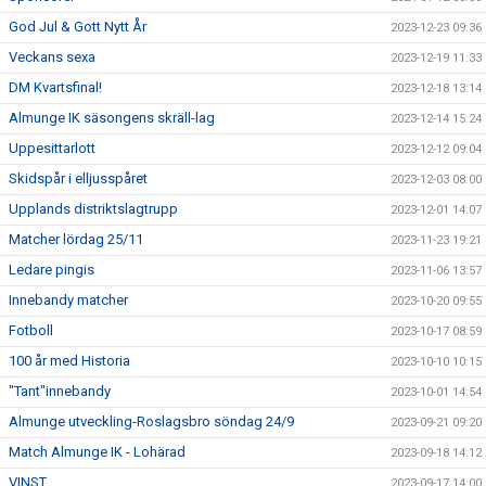
God Jul & Gott Nytt År
2023-12-23 09:36
Veckans sexa
2023-12-19 11:33
DM Kvartsfinal!
2023-12-18 13:14
Almunge IK säsongens skräll-lag
2023-12-14 15:24
Uppesittarlott
2023-12-12 09:04
Skidspår i elljusspåret
2023-12-03 08:00
Upplands distriktslagtrupp
2023-12-01 14:07
Matcher lördag 25/11
2023-11-23 19:21
Ledare pingis
2023-11-06 13:57
Innebandy matcher
2023-10-20 09:55
Fotboll
2023-10-17 08:59
100 år med Historia
2023-10-10 10:15
"Tant"innebandy
2023-10-01 14:54
Almunge utveckling-Roslagsbro söndag 24/9
2023-09-21 09:20
Match Almunge IK - Lohärad
2023-09-18 14:12
VINST
2023-09-17 14:00