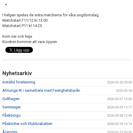
KONTAKT
I helgen spelas de sista matcherna för våra ungdomslag.
OM KLUBBEN
Matchstart F11/12 kl.13.00
Matchstart P11 kl 14.25.
STARTA ETT LAG
Kom ner och heja.
Kiosken kommer att vara öppen
Nyhetsarkiv
Inställd föreläsning
2026-05-20 09:00
Almunge IK i samarbete med Fastighetsbyrån
2026-05-18
Gullhagen
2026-05-07 10:00
Serieseger
2026-03-29 12:17
Påskbingo
2026-03-28 12:45
Påsklotter och Klubbrabatten
2026-03-18 14:14
Årsmöte
2026-01-25 09:50