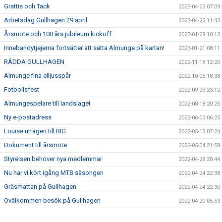
Grattis och Tack
2023-04-23 07:09
Arbetsdag Gullhagen 29 april
2023-04-22 11:43
Årsmöte och 100 års jubileum kickoff
2023-01-29 10:13
Innebandytjejerna fortsätter att sätta Almunge på kartan!
2023-01-21 08:11
RÄDDA GULLHAGEN
2022-11-18 12:20
Almunge fina elljusspår
2022-10-05 18:38
Fotbollsfest
2022-09-23 23:12
Almungespelare till landslaget
2022-08-18 20:25
Ny e-postadress
2022-06-03 06:25
Louise uttagen till RIG
2022-05-13 07:24
Dokument till årsmöte
2022-05-04 21:58
Styrelsen behöver nya medlemmar
2022-04-28 20:44
Nu har vi kört igång MTB säsongen
2022-04-24 22:38
Gräsmattan på Gullhagen
2022-04-24 22:30
Ovälkommen besök på Gullhagen
2022-04-20 05:53
Save the date - Årsmöte
2022-03-15 06:54