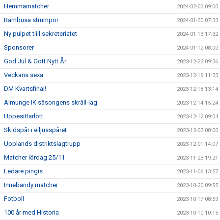
Hemmamatcher
2024-02-03 09:00
Bambusa strumpor
2024-01-30 07:33
Ny pulpet tiill sekreteriatet
2024-01-13 17:32
Sponsorer
2024-01-12 08:00
God Jul & Gott Nytt År
2023-12-23 09:36
Veckans sexa
2023-12-19 11:33
DM Kvartsfinal!
2023-12-18 13:14
Almunge IK säsongens skräll-lag
2023-12-14 15:24
Uppesittarlott
2023-12-12 09:04
Skidspår i elljusspåret
2023-12-03 08:00
Upplands distriktslagtrupp
2023-12-01 14:07
Matcher lördag 25/11
2023-11-23 19:21
Ledare pingis
2023-11-06 13:57
Innebandy matcher
2023-10-20 09:55
Fotboll
2023-10-17 08:59
100 år med Historia
2023-10-10 10:15