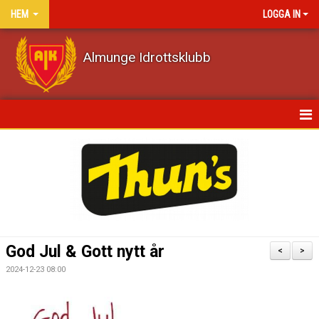
HEM
LOGGA IN
Almunge Idrottsklubb
HEM
NYHETER
KALENDER
VÅRA LAG/TRÄNARE
God Jul & Gott nytt år
<
>
MATCHER
2024-12-23 08:00
DOKUMENT