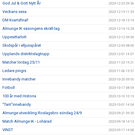
God Jul & Gott Nytt År
2023-12-23 09:36
Veckans sexa
2023-12-19 11:33
DM Kvartsfinal!
2023-12-18 13:14
Almunge IK säsongens skräll-lag
2023-12-14 15:24
Uppesittarlott
2023-12-12 09:04
Skidspår i elljusspåret
2023-12-03 08:00
Upplands distriktslagtrupp
2023-12-01 14:07
Matcher lördag 25/11
2023-11-23 19:21
Ledare pingis
2023-11-06 13:57
Innebandy matcher
2023-10-20 09:55
Fotboll
2023-10-17 08:59
100 år med Historia
2023-10-10 10:15
"Tant"innebandy
2023-10-01 14:54
Almunge utveckling-Roslagsbro söndag 24/9
2023-09-21 09:20
Match Almunge IK - Lohärad
2023-09-18 14:12
VINST
2023-09-17 14:00