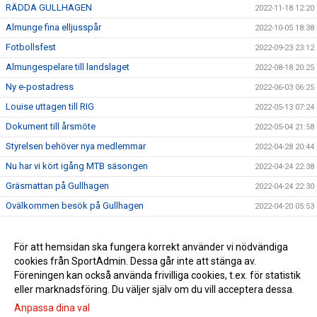
RÄDDA GULLHAGEN
2022-11-18 12:20
Almunge fina elljusspår
2022-10-05 18:38
Fotbollsfest
2022-09-23 23:12
Almungespelare till landslaget
2022-08-18 20:25
Ny e-postadress
2022-06-03 06:25
Louise uttagen till RIG
2022-05-13 07:24
Dokument till årsmöte
2022-05-04 21:58
Styrelsen behöver nya medlemmar
2022-04-28 20:44
Nu har vi kört igång MTB säsongen
2022-04-24 22:38
Gräsmattan på Gullhagen
2022-04-24 22:30
Ovälkommen besök på Gullhagen
2022-04-20 05:53
Save the date - Årsmöte
2022-03-15 06:54
Juni Söderström från Almunge IK till U19 landslagsläger!
För att hemsidan ska fungera korrekt använder vi nödvändiga
2021-06-15 09:32
cookies från SportAdmin. Dessa går inte att stänga av.
Nyklippt!
2021-06-14 09:34
Föreningen kan också använda frivilliga cookies, t.ex. för statistik
eller marknadsföring. Du väljer själv om du vill acceptera dessa.
Anpassa dina val