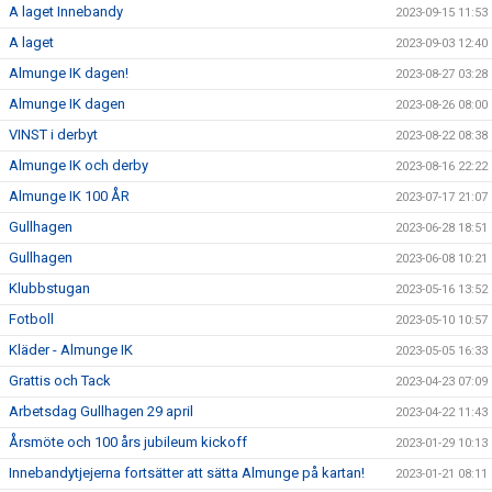
A laget Innebandy
2023-09-15 11:53
A laget
2023-09-03 12:40
Almunge IK dagen!
2023-08-27 03:28
Almunge IK dagen
2023-08-26 08:00
VINST i derbyt
2023-08-22 08:38
Almunge IK och derby
2023-08-16 22:22
Almunge IK 100 ÅR
2023-07-17 21:07
Gullhagen
2023-06-28 18:51
Gullhagen
2023-06-08 10:21
Klubbstugan
2023-05-16 13:52
Fotboll
2023-05-10 10:57
Kläder - Almunge IK
2023-05-05 16:33
Grattis och Tack
2023-04-23 07:09
Arbetsdag Gullhagen 29 april
2023-04-22 11:43
Årsmöte och 100 års jubileum kickoff
2023-01-29 10:13
Innebandytjejerna fortsätter att sätta Almunge på kartan!
2023-01-21 08:11