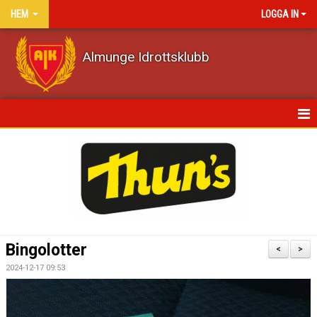
HEM
LOGGA IN
Almunge Idrottsklubb
HEM
NYHETER
KALENDER
VÅRA LAG/TRÄNARE
Bingolotter
<
>
MATCHER
2024-12-17 09:53
DOKUMENT