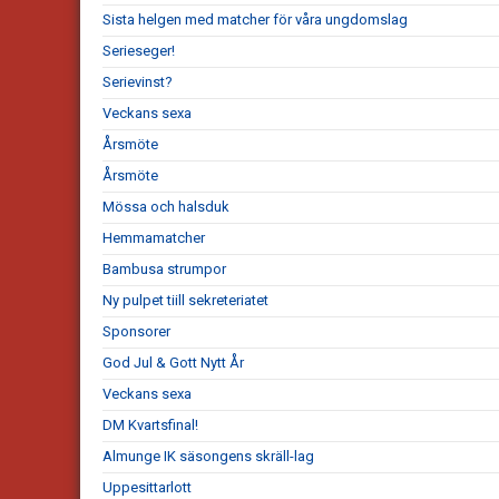
Sista helgen med matcher för våra ungdomslag
Serieseger!
Serievinst?
Veckans sexa
Årsmöte
Årsmöte
Mössa och halsduk
Hemmamatcher
Bambusa strumpor
Ny pulpet tiill sekreteriatet
Sponsorer
God Jul & Gott Nytt År
Veckans sexa
DM Kvartsfinal!
Almunge IK säsongens skräll-lag
Uppesittarlott