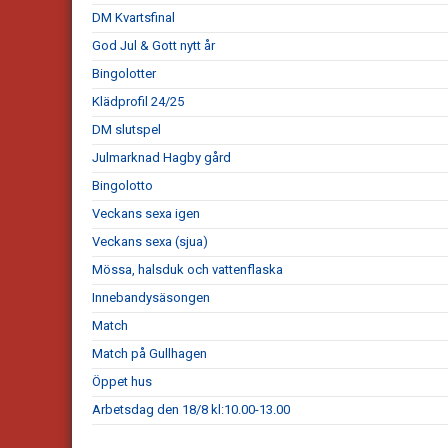
DM Kvartsfinal
God Jul & Gott nytt år
Bingolotter
Klädprofil 24/25
DM slutspel
Julmarknad Hagby gård
Bingolotto
Veckans sexa igen
Veckans sexa (sjua)
Mössa, halsduk och vattenflaska
Innebandysäsongen
Match
Match på Gullhagen
Öppet hus
Arbetsdag den 18/8 kl:10.00-13.00