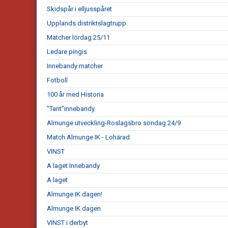
Skidspår i elljusspåret
Upplands distriktslagtrupp
Matcher lördag 25/11
Ledare pingis
Innebandy matcher
Fotboll
100 år med Historia
"Tant"innebandy
Almunge utveckling-Roslagsbro söndag 24/9
Match Almunge IK - Lohärad
VINST
A laget Innebandy
A laget
Almunge IK dagen!
Almunge IK dagen
VINST i derbyt