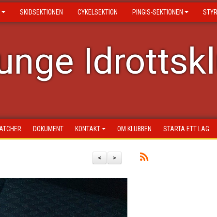
SKIDSEKTIONEN
CYKELSEKTION
PINGIS-SEKTIONEN
STY
nge Idrottsk
ATCHER
DOKUMENT
KONTAKT
OM KLUBBEN
STARTA ETT LAG
<
>