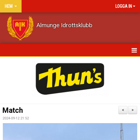
HEM
LOGGA IN
Almunge Idrottsklubb
HEM
NYHETER
KALENDER
VÅRA LAG/TRÄNARE
Match
<
>
MATCHER
2024-09-12 21:52
DOKUMENT