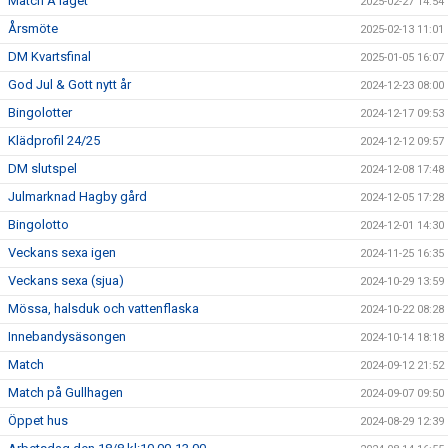
Match A laget
2025-02-27 14:54
Årsmöte
2025-02-13 11:01
DM Kvartsfinal
2025-01-05 16:07
God Jul & Gott nytt år
2024-12-23 08:00
Bingolotter
2024-12-17 09:53
Klädprofil 24/25
2024-12-12 09:57
DM slutspel
2024-12-08 17:48
Julmarknad Hagby gård
2024-12-05 17:28
Bingolotto
2024-12-01 14:30
Veckans sexa igen
2024-11-25 16:35
Veckans sexa (sjua)
2024-10-29 13:59
Mössa, halsduk och vattenflaska
2024-10-22 08:28
Innebandysäsongen
2024-10-14 18:18
Match
2024-09-12 21:52
Match på Gullhagen
2024-09-07 09:50
Öppet hus
2024-08-29 12:39