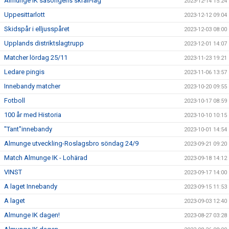
Almunge IK säsongens skräll-lag
2023-12-14 15:24
Uppesittarlott
2023-12-12 09:04
Skidspår i elljusspåret
2023-12-03 08:00
Upplands distriktslagtrupp
2023-12-01 14:07
Matcher lördag 25/11
2023-11-23 19:21
Ledare pingis
2023-11-06 13:57
Innebandy matcher
2023-10-20 09:55
Fotboll
2023-10-17 08:59
100 år med Historia
2023-10-10 10:15
"Tant"innebandy
2023-10-01 14:54
Almunge utveckling-Roslagsbro söndag 24/9
2023-09-21 09:20
Match Almunge IK - Lohärad
2023-09-18 14:12
VINST
2023-09-17 14:00
A laget Innebandy
2023-09-15 11:53
A laget
2023-09-03 12:40
Almunge IK dagen!
2023-08-27 03:28