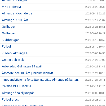
Almunge IK dagen
2023-08-26 08:00
VINST i derbyt
2023-08-22 08:38
Almunge IK och derby
2023-08-16 22:22
Almunge IK 100 ÅR
2023-07-17 21:07
Gullhagen
2023-06-28 18:51
Gullhagen
2023-06-08 10:21
Klubbstugan
2023-05-16 13:52
Fotboll
2023-05-10 10:57
Kläder - Almunge IK
2023-05-05 16:33
Grattis och Tack
2023-04-23 07:09
Arbetsdag Gullhagen 29 april
2023-04-22 11:43
Årsmöte och 100 års jubileum kickoff
2023-01-29 10:13
Innebandytjejerna fortsätter att sätta Almunge på kartan!
2023-01-21 08:11
RÄDDA GULLHAGEN
2022-11-18 12:20
Almunge fina elljusspår
2022-10-05 18:38
Fotbollsfest
2022-09-23 23:12