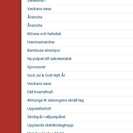
Serievinst?
Veckans sexa
Årsmöte
Årsmöte
Mössa och halsduk
Hemmamatcher
Bambusa strumpor
Ny pulpet tiill sekreteriatet
Sponsorer
God Jul & Gott Nytt År
Veckans sexa
DM Kvartsfinal!
Almunge IK säsongens skräll-lag
Uppesittarlott
Skidspår i elljusspåret
Upplands distriktslagtrupp