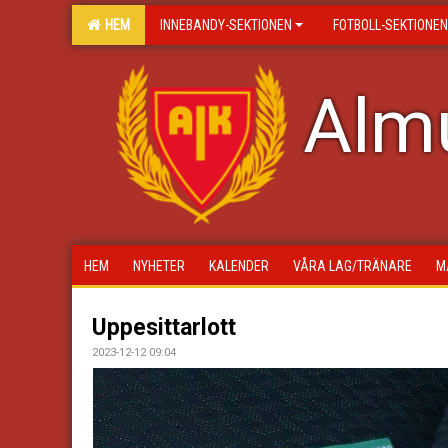
HEM
INNEBANDY-SEKTIONEN
FOTBOLL-SEKTIONEN
Almu
HEM
NYHETER
KALENDER
VÅRA LAG/TRÄNARE
M
Uppesittarlott
2023-12-12 09:04