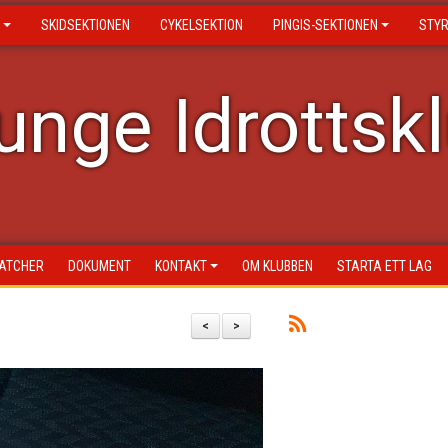
SKIDSEKTIONEN
CYKELSEKTION
PINGIS-SEKTIONEN
STY
nge Idrottsk
ATCHER
DOKUMENT
KONTAKT
OM KLUBBEN
STARTA ETT LAG
<
>