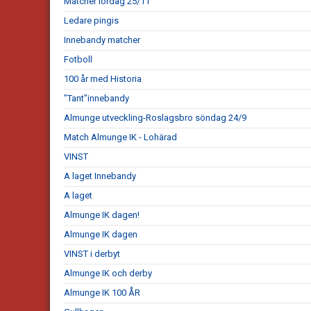
Matcher lördag 25/11
Ledare pingis
Innebandy matcher
Fotboll
100 år med Historia
"Tant"innebandy
Almunge utveckling-Roslagsbro söndag 24/9
Match Almunge IK - Lohärad
VINST
A laget Innebandy
A laget
Almunge IK dagen!
Almunge IK dagen
VINST i derbyt
Almunge IK och derby
Almunge IK 100 ÅR