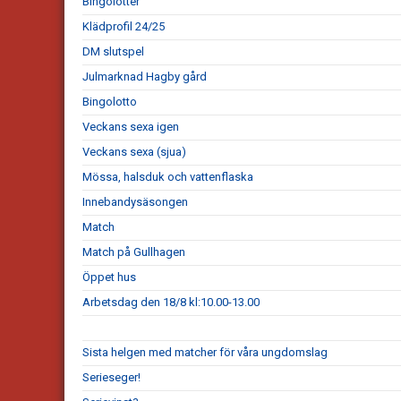
Bingolotter
Klädprofil 24/25
DM slutspel
Julmarknad Hagby gård
Bingolotto
Veckans sexa igen
Veckans sexa (sjua)
Mössa, halsduk och vattenflaska
Innebandysäsongen
Match
Match på Gullhagen
Öppet hus
Arbetsdag den 18/8 kl:10.00-13.00
Sista helgen med matcher för våra ungdomslag
Serieseger!