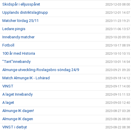
Skidspår i elljusspåret
2023-12-03 08:00
Upplands distriktslagtrupp
2023-12-01 14:07
Matcher lördag 25/11
2023-11-23 19:21
Ledare pingis
2023-11-06 13:57
Innebandy matcher
2023-10-20 09:55
Fotboll
2023-10-17 08:59
100 år med Historia
2023-10-10 10:15
"Tant"innebandy
2023-10-01 14:54
Almunge utveckling-Roslagsbro söndag 24/9
2023-09-21 09:20
Match Almunge IK - Lohärad
2023-09-18 14:12
VINST
2023-09-17 14:00
A laget Innebandy
2023-09-15 11:53
A laget
2023-09-03 12:40
Almunge IK dagen!
2023-08-27 03:28
Almunge IK dagen
2023-08-26 08:00
VINST i derbyt
2023-08-22 08:38