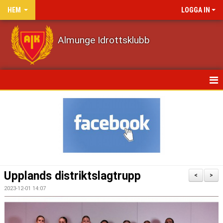
HEM
LOGGA IN
Almunge Idrottsklubb
HEM
NYHETER
KALENDER
VÅRA LAG/TRÄNARE
Upplands distriktslagtrupp
<
>
MATCHER
2023-12-01 14:07
DOKUMENT