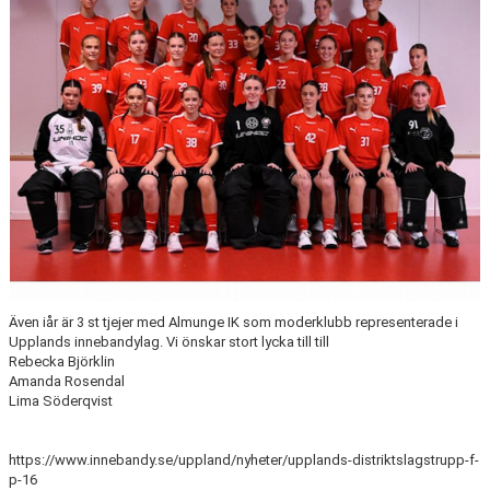
KONTAKT
OM KLUBBEN
STARTA ETT LAG
Även iår är 3 st tjejer med Almunge IK som moderklubb representerade i
Upplands innebandylag. Vi önskar stort lycka till till
Rebecka Björklin
Amanda Rosendal
Lima Söderqvist
https://www.innebandy.se/uppland/nyheter/upplands-distriktslagstrupp-f-
p-16