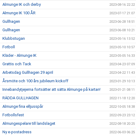
Almunge IK och derby
2023-08-16 22:22
Almunge IK 100 ÅR
2023-07-17 21:07
Gullhagen
2023-06-28 18:51
Gullhagen
2023-06-08 10:21
Klubbstugan
2023-05-16 13:52
Fotboll
2023-05-10 10:57
Kläder - Almunge IK
2023-05-05 16:33
Grattis och Tack
2023-04-23 07:09
Arbetsdag Gullhagen 29 april
2023-04-22 11:43
Årsmöte och 100 års jubileum kickoff
2023-01-29 10:13
Innebandytjejerna fortsätter att sätta Almunge på kartan!
2023-01-21 08:11
RÄDDA GULLHAGEN
2022-11-18 12:20
Almunge fina elljusspår
2022-10-05 18:38
Fotbollsfest
2022-09-23 23:12
Almungespelare till landslaget
2022-08-18 20:25
Ny e-postadress
2022-06-03 06:25