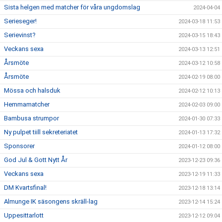
Sista helgen med matcher för våra ungdomslag
2024-04-04
Serieseger!
2024-03-18 11:53
Serievinst?
2024-03-15 18:43
Veckans sexa
2024-03-13 12:51
Årsmöte
2024-03-12 10:58
Årsmöte
2024-02-19 08:00
Mössa och halsduk
2024-02-12 10:13
Hemmamatcher
2024-02-03 09:00
Bambusa strumpor
2024-01-30 07:33
Ny pulpet tiill sekreteriatet
2024-01-13 17:32
Sponsorer
2024-01-12 08:00
God Jul & Gott Nytt År
2023-12-23 09:36
Veckans sexa
2023-12-19 11:33
DM Kvartsfinal!
2023-12-18 13:14
Almunge IK säsongens skräll-lag
2023-12-14 15:24
Uppesittarlott
2023-12-12 09:04