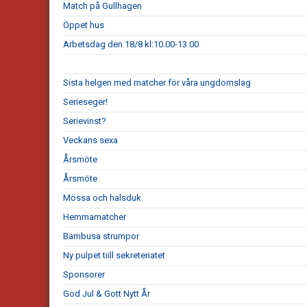
Match på Gullhagen
Öppet hus
Arbetsdag den 18/8 kl:10.00-13.00
Sista helgen med matcher för våra ungdomslag
Serieseger!
Serievinst?
Veckans sexa
Årsmöte
Årsmöte
Mössa och halsduk
Hemmamatcher
Bambusa strumpor
Ny pulpet tiill sekreteriatet
Sponsorer
God Jul & Gott Nytt År