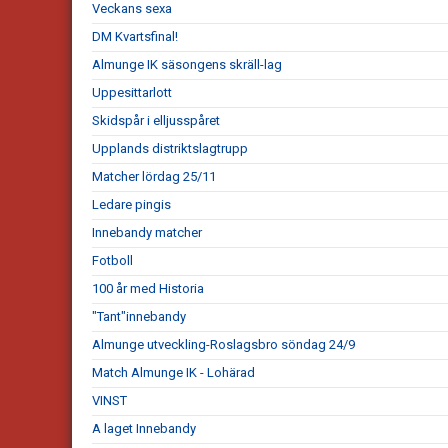
Veckans sexa
DM Kvartsfinal!
Almunge IK säsongens skräll-lag
Uppesittarlott
Skidspår i elljusspåret
Upplands distriktslagtrupp
Matcher lördag 25/11
Ledare pingis
Innebandy matcher
Fotboll
100 år med Historia
"Tant"innebandy
Almunge utveckling-Roslagsbro söndag 24/9
Match Almunge IK - Lohärad
VINST
A laget Innebandy