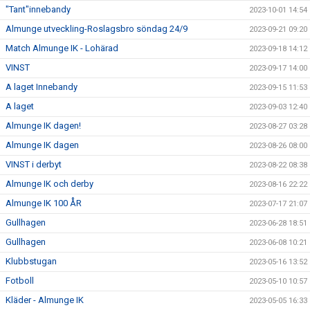
"Tant"innebandy
2023-10-01 14:54
Almunge utveckling-Roslagsbro söndag 24/9
2023-09-21 09:20
Match Almunge IK - Lohärad
2023-09-18 14:12
VINST
2023-09-17 14:00
A laget Innebandy
2023-09-15 11:53
A laget
2023-09-03 12:40
Almunge IK dagen!
2023-08-27 03:28
Almunge IK dagen
2023-08-26 08:00
VINST i derbyt
2023-08-22 08:38
Almunge IK och derby
2023-08-16 22:22
Almunge IK 100 ÅR
2023-07-17 21:07
Gullhagen
2023-06-28 18:51
Gullhagen
2023-06-08 10:21
Klubbstugan
2023-05-16 13:52
Fotboll
2023-05-10 10:57
Kläder - Almunge IK
2023-05-05 16:33