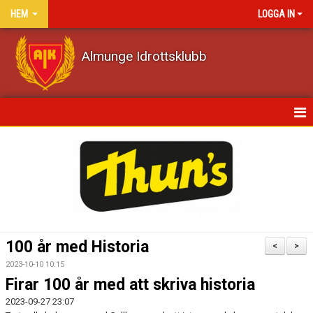
HEM
LOGGA IN
Almunge Idrottsklubb
HEM
NYHETER
KALENDER
VÅRA LAG/TRÄNARE
100 år med Historia
<
>
MATCHER
2023-10-10 10:15
Firar 100 år med att skriva historia
DOKUMENT
2023-09-27 23:07