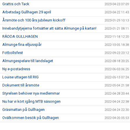
Grattis och Tack
2023-04-23 07:09
Arbetsdag Gullhagen 29 april
2023-04-22 11:43
Årsmöte och 100 års jubileum kickoff
2023-01-29 10:13
Innebandytjejerna fortsätter att sätta Almunge på kartan!
2023-01-21 08:11
RÄDDA GULLHAGEN
2022-11-18 12:20
Almunge fina elljusspår
2022-10-05 18:38
Fotbollsfest
2022-09-23 23:12
Almungespelare till landslaget
2022-08-18 20:25
Ny e-postadress
2022-06-03 06:25
Louise uttagen till RIG
2022-05-13 07:24
Dokument till årsmöte
2022-05-04 21:58
Styrelsen behöver nya medlemmar
2022-04-28 20:44
Nu har vi kört igång MTB säsongen
2022-04-24 22:38
Gräsmattan på Gullhagen
2022-04-24 22:30
Ovälkommen besök på Gullhagen
2022-04-20 05:53
Save the date - Årsmöte
2022-03-15 06:54