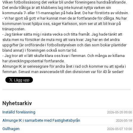
Vilken fotbollssäsong det verkar bli under föreningens hundraårsfirande.
Det enda tråkiga är att klubbens lag inte kunnat nyttja varken sin
kommunala 7- eller 11-mannaplan på hela året. De har förstörts av vildsvin.
- Vi har gjort så gott vi har kunnat men de är fortfarande för dåliga. Nu har
kommunen lovat hjälpa oss, säger Karlsson, som ser ut att bli kvar på
tränarposten.
- Jag tänker sätta mig i nästa vecka och titta framåt. Jag hade tänkt att
sluta men nu försöker de muta mig att vara kvar. Jag har en del andra
uppgifter (är ordförande i fotbollsstyrelsen och den som bokar plantider
bland annat) i föreningen också som tar tid.
- Jag tror att vi lätt skulle klara oss kvar i femman. Och många av killarna
har utvecklingspotential fortfarande.
Almunge IK är seriesegrare för andra året i rad och kommer nu att spela i
femman. Senast man avancerade till den divisionen var för 43 år sedan!
Nyhetsarkiv
Inställd föreläsning
2026-05-20 09:00
Almunge IK i samarbete med Fastighetsbyrån
2026-05-18
Gullhagen
2026-05-07 10:00