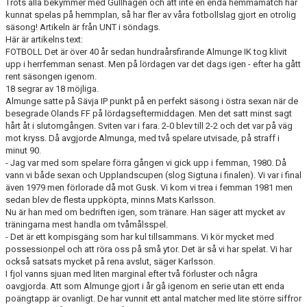
Trots alla bekymmer med Gullhagen och att inte en enda hemmamatch har
KONTAKT
kunnat spelas på hemmplan, så har fler av våra fotbollslag gjort en otrolig
säsong! Artikeln är från UNT i söndags.
OM KLUBBEN
Här är artikelns text:
FOTBOLL Det är över 40 år sedan hundraårsfirande Almunge IK tog klivit
upp i herrfemman senast. Men på lördagen var det dags igen - efter ha gått
STARTA ETT LAG
rent säsongen igenom.
18 segrar av 18 möjliga.
Almunge satte på Sävja IP punkt på en perfekt säsong i östra sexan när de
besegrade Olands FF på lördagseftermiddagen. Men det satt minst sagt
hårt åt i slutomgången. Sviten var i fara. 2-0 blev till 2-2 och det var på väg
mot kryss. Då avgjorde Almunga, med två spelare utvisade, på straff i
minut 90.
- Jag var med som spelare förra gången vi gick upp i femman, 1980. Då
vann vi både sexan och Upplandscupen (slog Sigtuna i finalen). Vi var i final
även 1979 men förlorade då mot Gusk. Vi kom vi trea i femman 1981 men
sedan blev de flesta uppköpta, minns Mats Karlsson.
Nu är han med om bedriften igen, som tränare. Han säger att mycket av
träningarna mest handla om tvåmålsspel.
- Det är ett kompisgäng som har kul tillsammans. Vi kör mycket med
possessionpel och att röra oss på små ytor. Det är så vi har spelat. Vi har
också satsats mycket på rena avslut, säger Karlsson.
I fjol vanns sjuan med liten marginal efter två förluster och några
oavgjorda. Att som Almunge gjort i år gå igenom en serie utan ett enda
poängtapp är ovanligt. De har vunnit ett antal matcher med lite större siffror