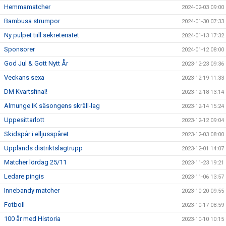
Hemmamatcher
2024-02-03 09:00
Bambusa strumpor
2024-01-30 07:33
Ny pulpet tiill sekreteriatet
2024-01-13 17:32
Sponsorer
2024-01-12 08:00
God Jul & Gott Nytt År
2023-12-23 09:36
Veckans sexa
2023-12-19 11:33
DM Kvartsfinal!
2023-12-18 13:14
Almunge IK säsongens skräll-lag
2023-12-14 15:24
Uppesittarlott
2023-12-12 09:04
Skidspår i elljusspåret
2023-12-03 08:00
Upplands distriktslagtrupp
2023-12-01 14:07
Matcher lördag 25/11
2023-11-23 19:21
Ledare pingis
2023-11-06 13:57
Innebandy matcher
2023-10-20 09:55
Fotboll
2023-10-17 08:59
100 år med Historia
2023-10-10 10:15