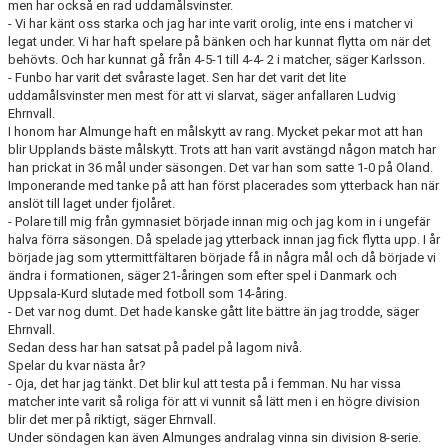
men har också en rad uddamålsvinster.
- Vi har känt oss starka och jag har inte varit orolig, inte ens i matcher vi
legat under. Vi har haft spelare på bänken och har kunnat flytta om när det
behövts. Och har kunnat gå från 4-5-1 till 4-4- 2 i matcher, säger Karlsson.
- Funbo har varit det svåraste laget. Sen har det varit det lite
uddamålsvinster men mest för att vi slarvat, säger anfallaren Ludvig
Ehrnvall.
I honom har Almunge haft en målskytt av rang. Mycket pekar mot att han
blir Upplands bäste målskytt. Trots att han varit avstängd någon match har
han prickat in 36 mål under säsongen. Det var han som satte 1-0 på Oland.
Imponerande med tanke på att han först placerades som ytterback han när
anslöt till laget under fjolåret.
- Polare till mig från gymnasiet började innan mig och jag kom in i ungefär
halva förra säsongen. Då spelade jag ytterback innan jag fick flytta upp. I år
började jag som yttermittfältaren började få in några mål och då började vi
ändra i formationen, säger 21-åringen som efter spel i Danmark och
Uppsala-Kurd slutade med fotboll som 14-åring.
- Det var nog dumt. Det hade kanske gått lite bättre än jag trodde, säger
Ehrnvall.
Sedan dess har han satsat på padel på lagom nivå.
Spelar du kvar nästa år?
- Oja, det har jag tänkt. Det blir kul att testa på i femman. Nu har vissa
matcher inte varit så roliga för att vi vunnit så lätt men i en högre division
blir det mer på riktigt, säger Ehrnvall.
Under söndagen kan även Almunges andralag vinna sin division 8-serie.