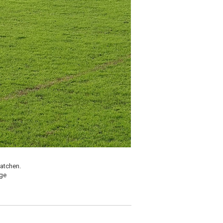
matchen.
nge