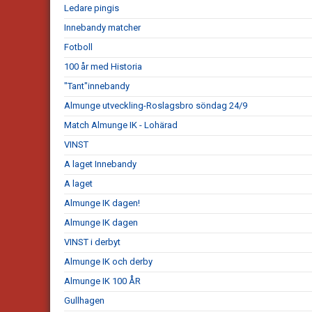
Ledare pingis
Innebandy matcher
Fotboll
100 år med Historia
"Tant"innebandy
Almunge utveckling-Roslagsbro söndag 24/9
Match Almunge IK - Lohärad
VINST
A laget Innebandy
A laget
Almunge IK dagen!
Almunge IK dagen
VINST i derbyt
Almunge IK och derby
Almunge IK 100 ÅR
Gullhagen