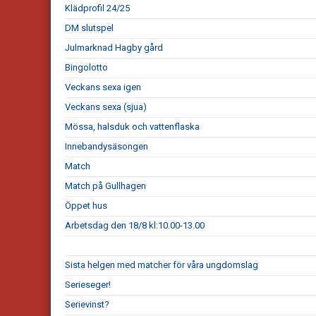
Klädprofil 24/25
DM slutspel
Julmarknad Hagby gård
Bingolotto
Veckans sexa igen
Veckans sexa (sjua)
Mössa, halsduk och vattenflaska
Innebandysäsongen
Match
Match på Gullhagen
Öppet hus
Arbetsdag den 18/8 kl:10.00-13.00
Sista helgen med matcher för våra ungdomslag
Serieseger!
Serievinst?