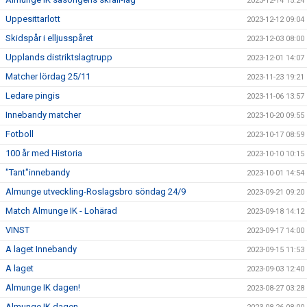
2023-12-14 15:24
Uppesittarlott
2023-12-12 09:04
Skidspår i elljusspåret
2023-12-03 08:00
Upplands distriktslagtrupp
2023-12-01 14:07
Matcher lördag 25/11
2023-11-23 19:21
Ledare pingis
2023-11-06 13:57
Innebandy matcher
2023-10-20 09:55
Fotboll
2023-10-17 08:59
100 år med Historia
2023-10-10 10:15
"Tant"innebandy
2023-10-01 14:54
Almunge utveckling-Roslagsbro söndag 24/9
2023-09-21 09:20
Match Almunge IK - Lohärad
2023-09-18 14:12
VINST
2023-09-17 14:00
A laget Innebandy
2023-09-15 11:53
A laget
2023-09-03 12:40
Almunge IK dagen!
2023-08-27 03:28
Almunge IK dagen