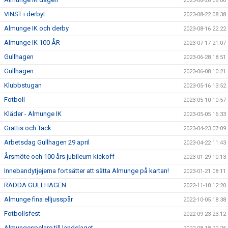
2023-08-26 08:00
VINST i derbyt
2023-08-22 08:38
Almunge IK och derby
2023-08-16 22:22
Almunge IK 100 ÅR
2023-07-17 21:07
Gullhagen
2023-06-28 18:51
Gullhagen
2023-06-08 10:21
Klubbstugan
2023-05-16 13:52
Fotboll
2023-05-10 10:57
Kläder - Almunge IK
2023-05-05 16:33
Grattis och Tack
2023-04-23 07:09
Arbetsdag Gullhagen 29 april
2023-04-22 11:43
Årsmöte och 100 års jubileum kickoff
2023-01-29 10:13
Innebandytjejerna fortsätter att sätta Almunge på kartan!
2023-01-21 08:11
RÄDDA GULLHAGEN
2022-11-18 12:20
Almunge fina elljusspår
2022-10-05 18:38
Fotbollsfest
2022-09-23 23:12
Almungespelare till landslaget