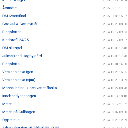
2025-02-27 14:54
Årsmöte
2025-02-13 11:01
DM Kvartsfinal
2025-01-05 16:07
God Jul & Gott nytt år
2024-12-23 08:00
Bingolotter
2024-12-17 09:53
Klädprofil 24/25
2024-12-12 09:57
DM slutspel
2024-12-08 17:48
Julmarknad Hagby gård
2024-12-05 17:28
Bingolotto
2024-12-01 14:30
Veckans sexa igen
2024-11-25 16:35
Veckans sexa (sjua)
2024-10-29 13:59
Mössa, halsduk och vattenflaska
2024-10-22 08:28
Innebandysäsongen
2024-10-14 18:18
Match
2024-09-12 21:52
Match på Gullhagen
2024-09-07 09:50
Öppet hus
2024-08-29 12:39
Arbetsdag den 18/8 kl:10.00-13.00