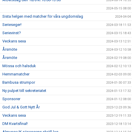
2024-08-14 16:55
2024-05-15 08:00
Sista helgen med matcher för våra ungdomslag
2024-04-04
Serieseger!
2024-03-18 11:53
Serievinst?
2024-03-15 18:43
Veckans sexa
2024-03-13 12:51
Årsmöte
2024-03-12 10:58
Årsmöte
2024-02-19 08:00
Mössa och halsduk
2024-02-12 10:13
Hemmamatcher
2024-02-03 09:00
Bambusa strumpor
2024-01-30 07:33
Ny pulpet tiill sekreteriatet
2024-01-13 17:32
Sponsorer
2024-01-12 08:00
God Jul & Gott Nytt År
2023-12-23 09:36
Veckans sexa
2023-12-19 11:33
DM Kvartsfinal!
2023-12-18 13:14
Almunge IK säsongens skräll-lag