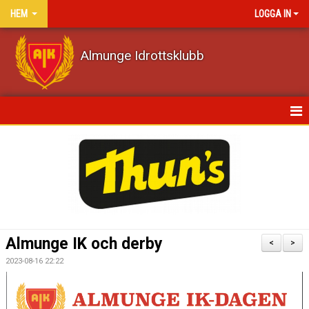
HEM
LOGGA IN
Almunge Idrottsklubb
HEM
NYHETER
KALENDER
VÅRA LAG/TRÄNARE
Almunge IK och derby
<
>
MATCHER
2023-08-16 22:22
DOKUMENT