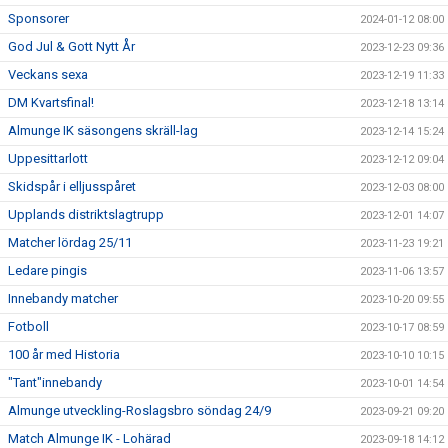
Sponsorer
2024-01-12 08:00
God Jul & Gott Nytt År
2023-12-23 09:36
Veckans sexa
2023-12-19 11:33
DM Kvartsfinal!
2023-12-18 13:14
Almunge IK säsongens skräll-lag
2023-12-14 15:24
Uppesittarlott
2023-12-12 09:04
Skidspår i elljusspåret
2023-12-03 08:00
Upplands distriktslagtrupp
2023-12-01 14:07
Matcher lördag 25/11
2023-11-23 19:21
Ledare pingis
2023-11-06 13:57
Innebandy matcher
2023-10-20 09:55
Fotboll
2023-10-17 08:59
100 år med Historia
2023-10-10 10:15
"Tant"innebandy
2023-10-01 14:54
Almunge utveckling-Roslagsbro söndag 24/9
2023-09-21 09:20
Match Almunge IK - Lohärad
2023-09-18 14:12