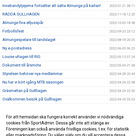
Innebandytjejerna fortsätter att sätta Almunge på kartan!
2023-01-21 08:11
RÄDDA GULLHAGEN
2022-11-18 12:20
Almunge fina elljusspår
2022-10-05 18:38
Fotbollsfest
2022-09-23 23:12
Almungespelare till landslaget
2022-08-18 20:25
Ny e-postadress
2022-06-03 06:25
Louise uttagen till RIG
2022-05-13 07:24
Dokument till årsmöte
2022-05-04 21:58
Styrelsen behöver nya medlemmar
2022-04-28 20:44
Nu har vi kört igång MTB säsongen
2022-04-24 22:38
Gräsmattan på Gullhagen
2022-04-24 22:30
Ovälkommen besök på Gullhagen
2022-04-20 05:53
Save the date - Årsmöte
2022-03-15 06:54
Juni Söderström från Almunge IK till U19 landslagsläger!
För att hemsidan ska fungera korrekt använder vi nödvändiga
2021-06-15 09:32
cookies från SportAdmin. Dessa går inte att stänga av.
Nyklippt!
2021-06-14 09:34
Föreningen kan också använda frivilliga cookies, t.ex. för statistik
eller marknadsföring. Du väljer själv om du vill acceptera dessa.