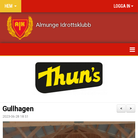
HEM
LOGGA IN
Almunge Idrottsklubb
HEM
NYHETER
KALENDER
VÅRA LAG/TRÄNARE
Gullhagen
<
>
MATCHER
2023-06-28 18:51
DOKUMENT