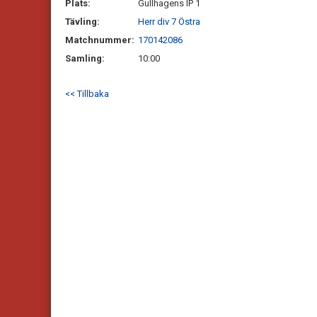
Plats:
Gullhagens IP 1
Tävling:
Herr div 7 Östra
Matchnummer:
170142086
Samling:
10:00
<< Tillbaka