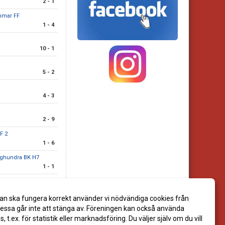
2 - 1
mmar FF
1 - 4
10 - 1
5 - 2
4 - 3
2 - 9
F 2
1 - 6
nghundra BK H7
1 - 1
an ska fungera korrekt använder vi nödvändiga cookies från
ssa går inte att stänga av. Föreningen kan också använda
es, t.ex. för statistik eller marknadsföring. Du väljer själv om du vill