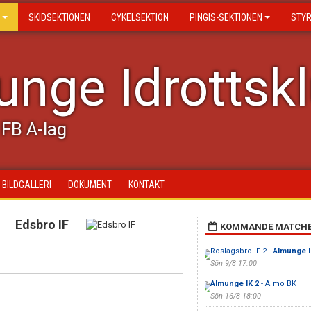
SKIDSEKTIONEN
CYKELSEKTION
PINGIS-SEKTIONEN
STY
nge Idrottsk
FB A-lag
BILDGALLERI
DOKUMENT
KONTAKT
Edsbro IF
KOMMANDE MATCH
Roslagsbro IF 2 -
Almunge I
Sön 9/8 17:00
Almunge IK 2
- Almo BK
Sön 16/8 18:00