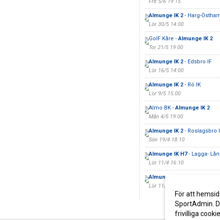
Fre 5/6 19:15
Almunge IK 2
- Harg-Östha
Lör 30/5 14:00
GoIF Kåre -
Almunge IK 2
Tor 21/5 19:00
Almunge IK 2
- Edsbro IF
Lör 16/5 14:00
Almunge IK 2
- Rö IK
Lör 9/5 15:00
Almo BK -
Almunge IK 2
Mån 4/5 19:00
Almunge IK 2
- Roslagsbro I
Sön 19/4 18:10
Almunge IK H7
- Lagga- Lå
Lör 11/4 16:10
Almunge IK
- Riala GoIF
Lör 11/4
För att hemsid
SportAdmin. De
frivilliga cooki