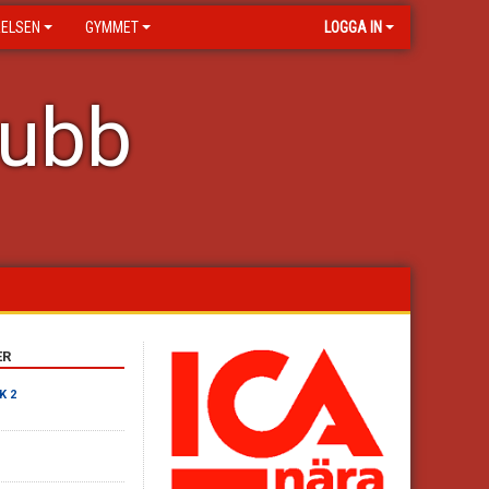
RELSEN
GYMMET
LOGGA IN
lubb
ER
K 2