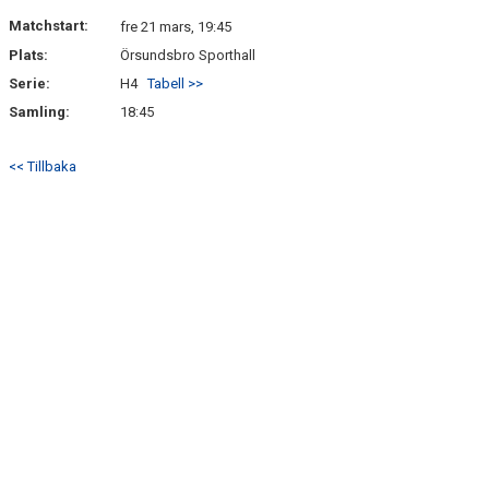
DOKUMENT
Matchstart:
fre 21 mars, 19:45
Plats:
Örsundsbro Sporthall
KONTAKT
Serie:
H4
Tabell >>
Samling:
18:45
<< Tillbaka