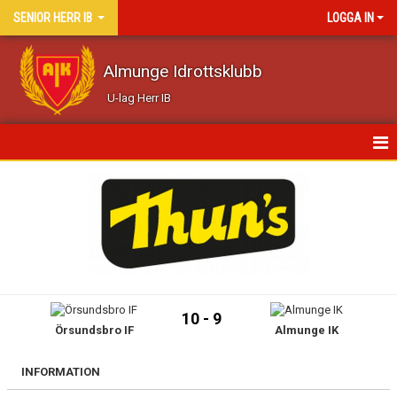
SENIOR HERR IB
LOGGA IN
Almunge Idrottsklubb
U-lag Herr IB
HEM
NYHETER
KALENDER
MATCHER
10 - 9
Örsundsbro IF
Almunge IK
TRUPPEN
BILDGALLERI
INFORMATION