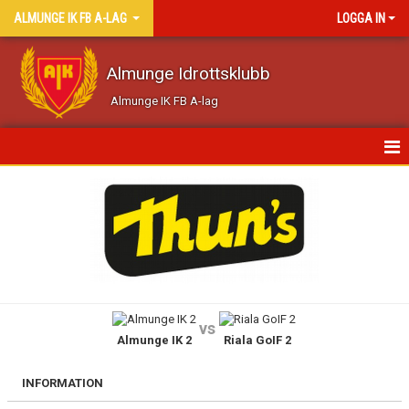
ALMUNGE IK FB A-LAG
LOGGA IN
Almunge Idrottsklubb
Almunge IK FB A-lag
HEM
NYHETER
KALENDER
MATCHER
vs
Almunge IK 2
Riala GoIF 2
TRUPPEN
BILDGALLERI
INFORMATION