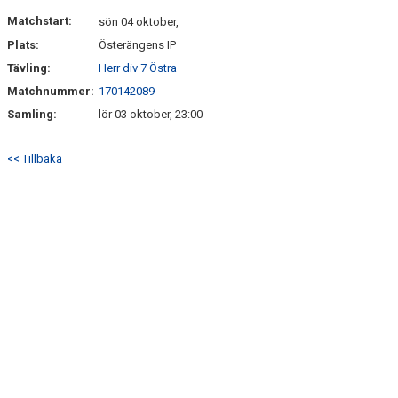
DOKUMENT
Matchstart:
sön 04 oktober,
Plats:
Österängens IP
KONTAKT
Tävling:
Herr div 7 Östra
Matchnummer:
170142089
Samling:
lör 03 oktober, 23:00
<< Tillbaka