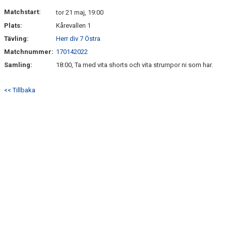
DOKUMENT
Matchstart:
tor 21 maj, 19:00
Plats:
Kårevallen 1
KONTAKT
Tävling:
Herr div 7 Östra
Matchnummer:
170142022
Samling:
18:00, Ta med vita shorts och vita strumpor ni som har.
<< Tillbaka