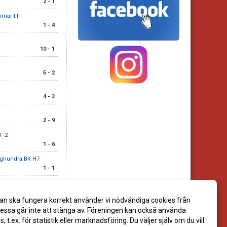
2 - 1
mmar FF
1 - 4
10 - 1
5 - 2
4 - 3
2 - 9
F 2
1 - 6
nghundra BK H7
1 - 1
an ska fungera korrekt använder vi nödvändiga cookies från
ssa går inte att stänga av. Föreningen kan också använda
es, t.ex. för statistik eller marknadsföring. Du väljer själv om du vill