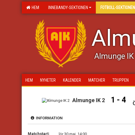
HEM
INNEBANDY-SEKTIONEN
FOTBOLL-SEKTIONEN
Almu
Almunge IK 
HEM
NYHETER
KALENDER
MATCHER
TRUPPEN
1 - 4
Almunge IK 2
INFORMATION
Matchstart:
lör 30 maj, 14:00