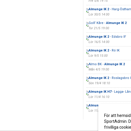
Fre 5/6 19:15
Almunge IK 2
- Harg-Östha
Lör 30/5 14:00
GoIF Kåre -
Almunge IK 2
Tor 21/5 19:00
Almunge IK 2
- Edsbro IF
Lör 16/5 14:00
Almunge IK 2
- Rö IK
Lör 9/5 15:00
Almo BK -
Almunge IK 2
Mån 4/5 19:00
Almunge IK 2
- Roslagsbro I
Sön 19/4 18:10
Almunge IK H7
- Lagga- Lå
Lör 11/4 16:10
Almunge IK
- Riala GoIF
Lör 11/4
För att hemsid
SportAdmin. De
frivilliga cooki