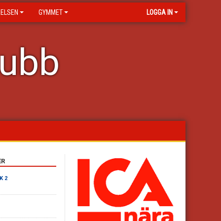
RELSEN
GYMMET
LOGGA IN
lubb
ER
K 2