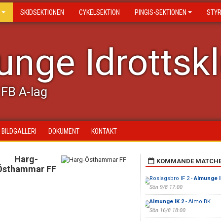
SKIDSEKTIONEN
CYKELSEKTION
PINGIS-SEKTIONEN
STY
nge Idrottsk
FB A-lag
BILDGALLERI
DOKUMENT
KONTAKT
Harg-
KOMMANDE MATCH
Östhammar FF
Roslagsbro IF 2 -
Almunge I
Sön 9/8 17:00
Almunge IK 2
- Almo BK
Sön 16/8 18:00