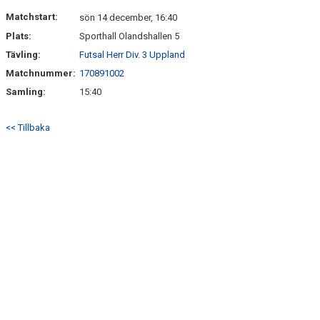
DOKUMENT
Matchstart:
sön 14 december, 16:40
Plats:
Sporthall Olandshallen 5
KONTAKT
Tävling:
Futsal Herr Div. 3 Uppland
Matchnummer:
170891002
Samling:
15:40
<< Tillbaka