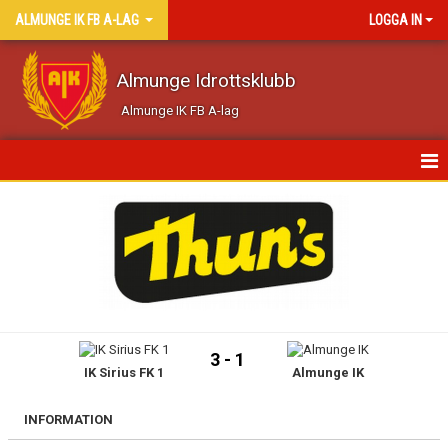
ALMUNGE IK FB A-LAG
LOGGA IN
Almunge Idrottsklubb
Almunge IK FB A-lag
HEM
NYHETER
KALENDER
MATCHER
3 - 1
IK Sirius FK 1
Almunge IK
TRUPPEN
BILDGALLERI
INFORMATION