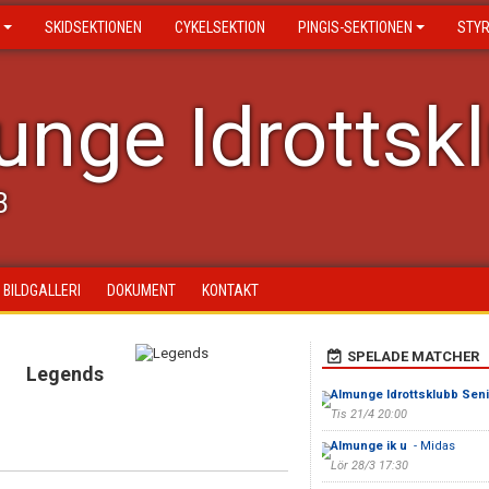
SKIDSEKTIONEN
CYKELSEKTION
PINGIS-SEKTIONEN
STY
nge Idrottsk
B
BILDGALLERI
DOKUMENT
KONTAKT
SPELADE MATCHER
Legends
Almunge Idrottsklubb Senio
Tis 21/4 20:00
Almunge ik u
- Midas
Lör 28/3 17:30