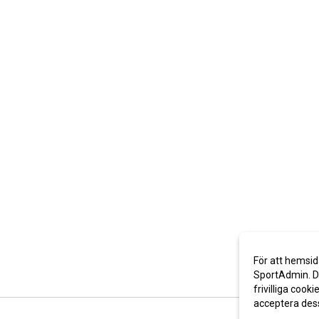
För att hemsid
SportAdmin. De
frivilliga cooki
acceptera des