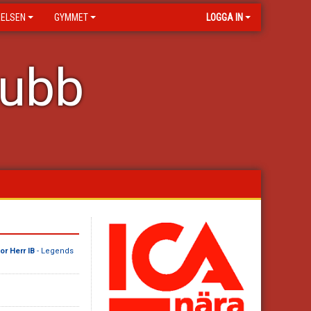
RELSEN
GYMMET
LOGGA IN
lubb
r Herr IB
- Legends