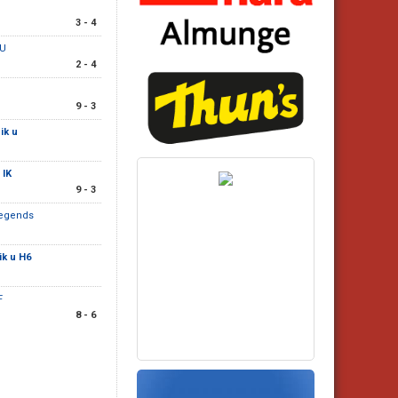
3 - 4
 U
2 - 4
9 - 3
ik u
 IK
9 - 3
 legends
ik u H6
F
8 - 6