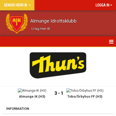
SENIOR HERR IB
LOGGA IN
Almunge Idrottsklubb
U-lag Herr IB
HEM
NYHETER
KALENDER
MATCHER
3 - 1
Almunge IK (H3)
Tobo/Örbyhus FF (H3)
TRUPPEN
BILDGALLERI
INFORMATION